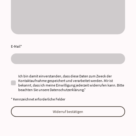
E-Mail
*
Ich bin damit einverstanden, dass diese Daten zum Zweck der
Kontaktaufnahme gespeichert und verarbeitet werden. Mir ist
bekannt, dass ich meine Einwilligung jederzeit widerrufen kann. Bitte
beachten Sie unsere Datenschutzerklärung.
*
* Kennzeichnet erforderliche Felder
Widerruf bestätigen
©Urheberrecht. Alle Rechte vorbehalten.