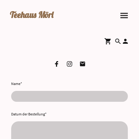
Teehaus Mörl
Name
*
Datum der Bestellung
*